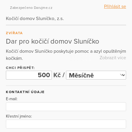
Přihlásit se
Zabezpečeno Darujme.cz
Kočičí domov Sluníčko, z.s.
ZVÍŘATA
Dar pro kočičí domov Sluníčko
Kočičí domov Sluníčko poskytuje pomoc a azyl opuštěným
Zobrazit více
kočkám.
CHCI PŘISPĚT:
Kč /
KONTAKTNÍ ÚDAJE
E-mail:
Křestní jméno: