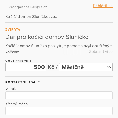
Přihlásit se
Zabezpečeno Darujme.cz
Kočičí domov Sluníčko, z.s.
ZVÍŘATA
Dar pro kočičí domov Sluníčko
Kočičí domov Sluníčko poskytuje pomoc a azyl opuštěným
Zobrazit více
kočkám.
CHCI PŘISPĚT:
Kč /
KONTAKTNÍ ÚDAJE
E-mail:
Křestní jméno: