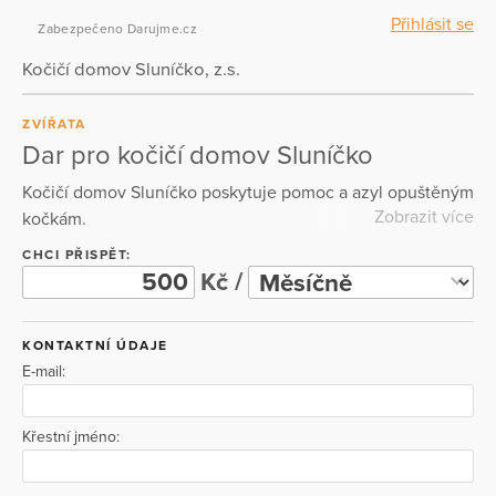
Přihlásit se
Zabezpečeno Darujme.cz
Kočičí domov Sluníčko, z.s.
ZVÍŘATA
Dar pro kočičí domov Sluníčko
Kočičí domov Sluníčko poskytuje pomoc a azyl opuštěným
Zobrazit více
kočkám.
CHCI PŘISPĚT:
Kč /
KONTAKTNÍ ÚDAJE
E-mail:
Křestní jméno: