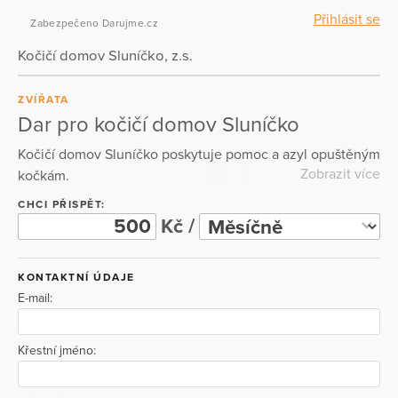
Přihlásit se
Zabezpečeno Darujme.cz
Kočičí domov Sluníčko, z.s.
ZVÍŘATA
Dar pro kočičí domov Sluníčko
Kočičí domov Sluníčko poskytuje pomoc a azyl opuštěným
Zobrazit více
kočkám.
CHCI PŘISPĚT:
Kč /
KONTAKTNÍ ÚDAJE
E-mail:
Křestní jméno: