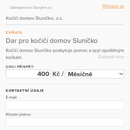
Přihlásit se
Zabezpečeno Darujme.cz
Kočičí domov Sluníčko, z.s.
ZVÍŘATA
Dar pro kočičí domov Sluníčko
Kočičí domov Sluníčko poskytuje pomoc a azyl opuštěným
Zobrazit více
kočkám.
CHCI PŘISPĚT:
Kč /
KONTAKTNÍ ÚDAJE
E-mail:
Křestní jméno: