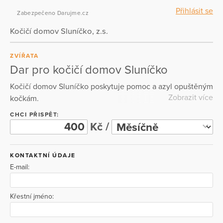
Přihlásit se
Zabezpečeno Darujme.cz
Kočičí domov Sluníčko, z.s.
ZVÍŘATA
Dar pro kočičí domov Sluníčko
Kočičí domov Sluníčko poskytuje pomoc a azyl opuštěným
Zobrazit více
kočkám.
CHCI PŘISPĚT:
Kč /
KONTAKTNÍ ÚDAJE
E-mail:
Křestní jméno: