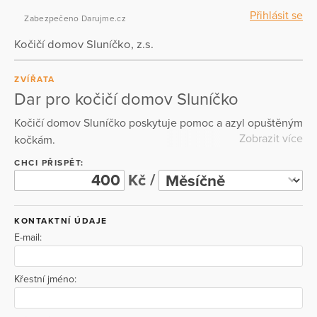
Přihlásit se
Zabezpečeno Darujme.cz
Kočičí domov Sluníčko, z.s.
ZVÍŘATA
Dar pro kočičí domov Sluníčko
Kočičí domov Sluníčko poskytuje pomoc a azyl opuštěným
Zobrazit více
kočkám.
CHCI PŘISPĚT:
Kč /
KONTAKTNÍ ÚDAJE
E-mail:
Křestní jméno: