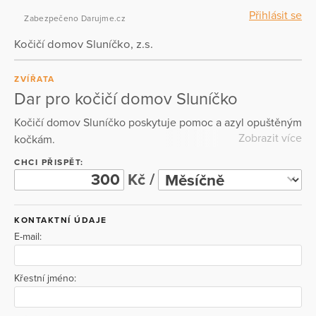
Přihlásit se
Zabezpečeno Darujme.cz
Kočičí domov Sluníčko, z.s.
ZVÍŘATA
Dar pro kočičí domov Sluníčko
Kočičí domov Sluníčko poskytuje pomoc a azyl opuštěným
Zobrazit více
kočkám.
CHCI PŘISPĚT:
Kč /
KONTAKTNÍ ÚDAJE
E-mail:
Křestní jméno: