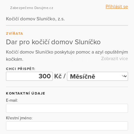
Přihlásit se
Zabezpečeno Darujme.cz
Kočičí domov Sluníčko, z.s.
ZVÍŘATA
Dar pro kočičí domov Sluníčko
Kočičí domov Sluníčko poskytuje pomoc a azyl opuštěným
Zobrazit více
kočkám.
CHCI PŘISPĚT:
Kč /
KONTAKTNÍ ÚDAJE
E-mail:
Křestní jméno: