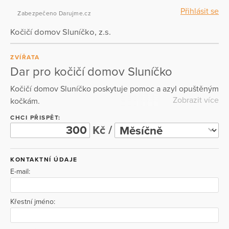
Přihlásit se
Zabezpečeno Darujme.cz
Kočičí domov Sluníčko, z.s.
ZVÍŘATA
Dar pro kočičí domov Sluníčko
Kočičí domov Sluníčko poskytuje pomoc a azyl opuštěným
Zobrazit více
kočkám.
CHCI PŘISPĚT:
Kč /
KONTAKTNÍ ÚDAJE
E-mail:
Křestní jméno: