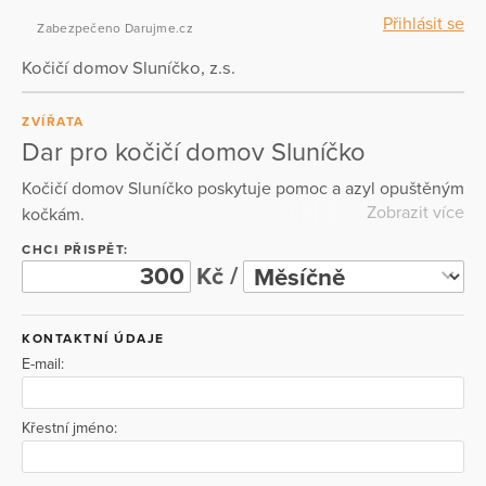
Přihlásit se
Zabezpečeno Darujme.cz
Kočičí domov Sluníčko, z.s.
ZVÍŘATA
Dar pro kočičí domov Sluníčko
Kočičí domov Sluníčko poskytuje pomoc a azyl opuštěným
Zobrazit více
kočkám.
CHCI PŘISPĚT:
Kč /
KONTAKTNÍ ÚDAJE
E-mail:
Křestní jméno: