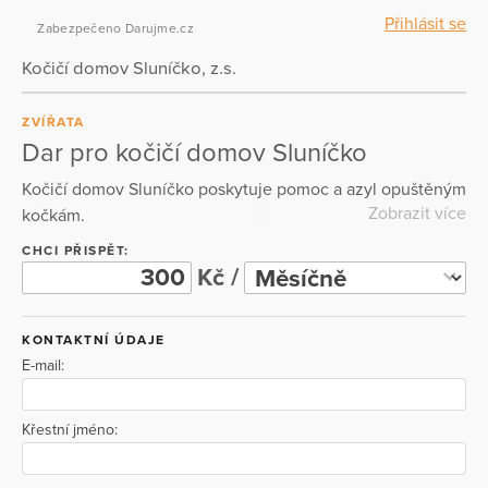
Přihlásit se
Zabezpečeno Darujme.cz
Kočičí domov Sluníčko, z.s.
ZVÍŘATA
Dar pro kočičí domov Sluníčko
Kočičí domov Sluníčko poskytuje pomoc a azyl opuštěným
Zobrazit více
kočkám.
CHCI PŘISPĚT:
Kč /
KONTAKTNÍ ÚDAJE
E-mail:
Křestní jméno: