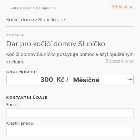
Přihlásit se
Zabezpečeno Darujme.cz
Kočičí domov Sluníčko, z.s.
ZVÍŘATA
Dar pro kočičí domov Sluníčko
Kočičí domov Sluníčko poskytuje pomoc a azyl opuštěným
Zobrazit více
kočkám.
CHCI PŘISPĚT:
Kč /
KONTAKTNÍ ÚDAJE
E-mail:
Křestní jméno: