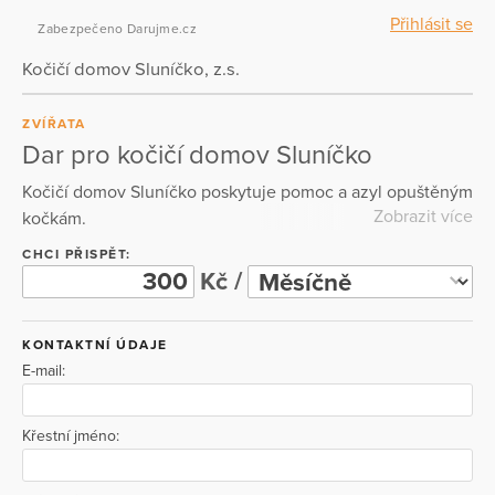
Přihlásit se
Zabezpečeno Darujme.cz
Kočičí domov Sluníčko, z.s.
ZVÍŘATA
Dar pro kočičí domov Sluníčko
Kočičí domov Sluníčko poskytuje pomoc a azyl opuštěným
Zobrazit více
kočkám.
CHCI PŘISPĚT:
Kč /
KONTAKTNÍ ÚDAJE
E-mail:
Křestní jméno: