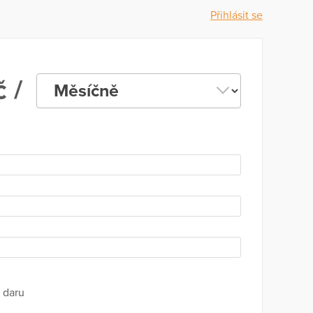
Přihlásit se
 /
 daru