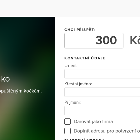
CHCI PŘISPĚT:
Kč
KONTAKTNÍ ÚDAJE
E-mail:
čko
Křestní jméno:
 opuštěným kočkám.
Příjmení:
Darovat jako firma
Doplnit adresu pro potvrzení o