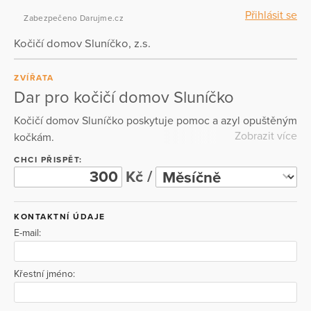
Přihlásit se
Zabezpečeno Darujme.cz
Kočičí domov Sluníčko, z.s.
ZVÍŘATA
Dar pro kočičí domov Sluníčko
Kočičí domov Sluníčko poskytuje pomoc a azyl opuštěným
Zobrazit více
kočkám.
CHCI PŘISPĚT:
Kč /
KONTAKTNÍ ÚDAJE
E-mail:
Křestní jméno: