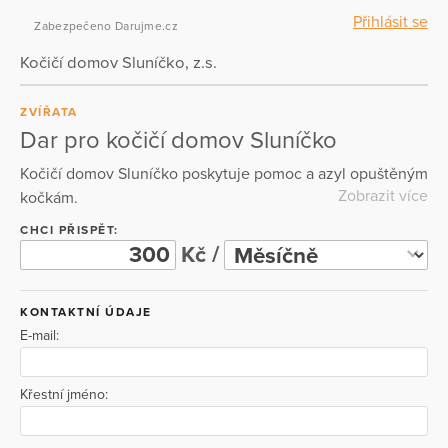
Přihlásit se
Zabezpečeno Darujme.cz
Kočičí domov Sluníčko, z.s.
ZVÍŘATA
Dar pro kočičí domov Sluníčko
Kočičí domov Sluníčko poskytuje pomoc a azyl opuštěným
Zobrazit více
kočkám.
CHCI PŘISPĚT:
Kč /
KONTAKTNÍ ÚDAJE
E-mail:
Křestní jméno: