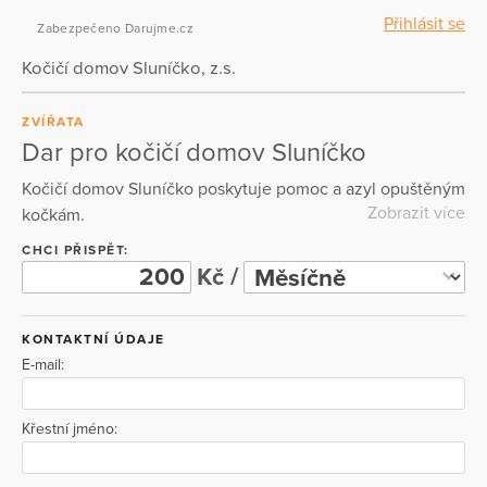
Přihlásit se
Zabezpečeno Darujme.cz
Kočičí domov Sluníčko, z.s.
ZVÍŘATA
Dar pro kočičí domov Sluníčko
Kočičí domov Sluníčko poskytuje pomoc a azyl opuštěným
Zobrazit více
kočkám.
CHCI PŘISPĚT:
Kč /
KONTAKTNÍ ÚDAJE
E-mail:
Křestní jméno: