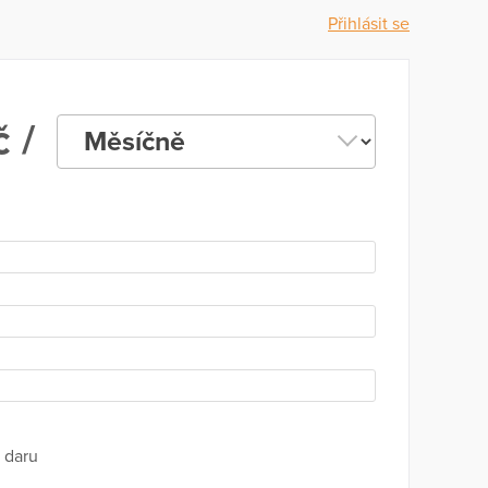
Přihlásit se
 /
 daru