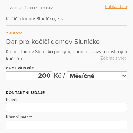
Přihlásit se
Zabezpečeno Darujme.cz
Kočičí domov Sluníčko, z.s.
ZVÍŘATA
Dar pro kočičí domov Sluníčko
Kočičí domov Sluníčko poskytuje pomoc a azyl opuštěným
Zobrazit více
kočkám.
CHCI PŘISPĚT:
Kč /
KONTAKTNÍ ÚDAJE
E-mail:
Křestní jméno: