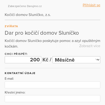
Přihlásit se
Zabezpečeno Darujme.cz
Kočičí domov Sluníčko, z.s.
ZVÍŘATA
Dar pro kočičí domov Sluníčko
Kočičí domov Sluníčko poskytuje pomoc a azyl opuštěným
Zobrazit více
kočkám.
CHCI PŘISPĚT:
Kč /
KONTAKTNÍ ÚDAJE
E-mail:
Křestní jméno: