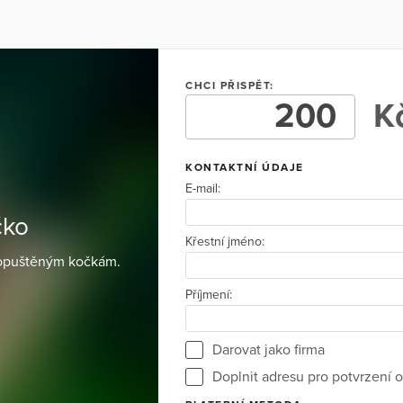
CHCI PŘISPĚT:
Kč
KONTAKTNÍ ÚDAJE
E-mail:
čko
Křestní jméno:
 opuštěným kočkám.
Příjmení:
Darovat jako firma
Doplnit adresu pro potvrzení o