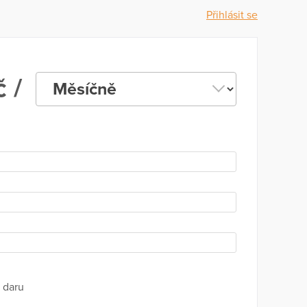
Přihlásit se
 /
 daru