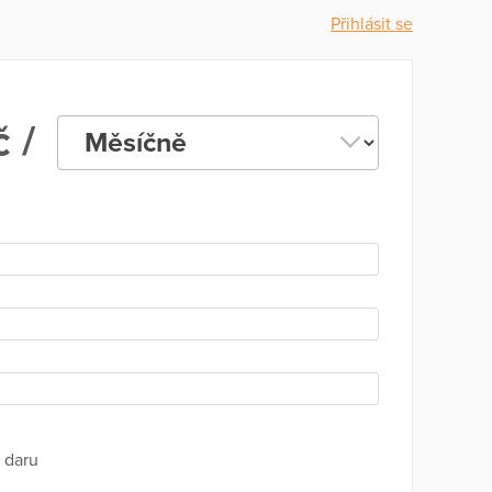
Přihlásit se
 /
 daru