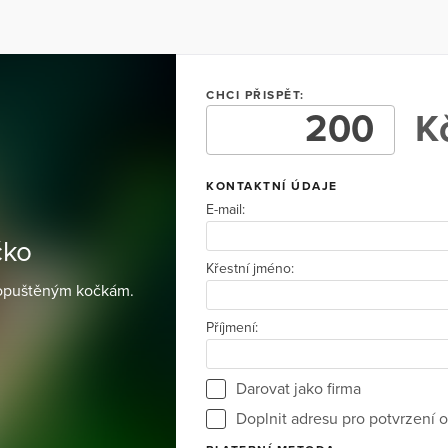
CHCI PŘISPĚT:
Kč
KONTAKTNÍ ÚDAJE
E-mail:
čko
Křestní jméno:
 opuštěným kočkám.
Příjmení:
Darovat jako firma
Doplnit adresu pro potvrzení o