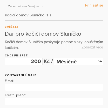
Přihlásit se
Zabezpečeno Darujme.cz
Kočičí domov Sluníčko, z.s.
ZVÍŘATA
Dar pro kočičí domov Sluníčko
Kočičí domov Sluníčko poskytuje pomoc a azyl opuštěným
Zobrazit více
kočkám.
CHCI PŘISPĚT:
Kč /
KONTAKTNÍ ÚDAJE
E-mail:
Křestní jméno: