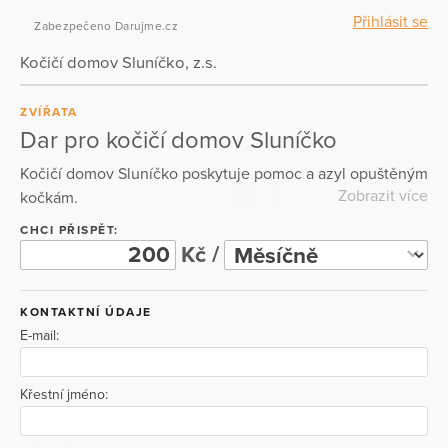
Přihlásit se
Zabezpečeno Darujme.cz
Kočičí domov Sluníčko, z.s.
ZVÍŘATA
Dar pro kočičí domov Sluníčko
Kočičí domov Sluníčko poskytuje pomoc a azyl opuštěným
Zobrazit více
kočkám.
CHCI PŘISPĚT:
Kč /
KONTAKTNÍ ÚDAJE
E-mail:
Křestní jméno: