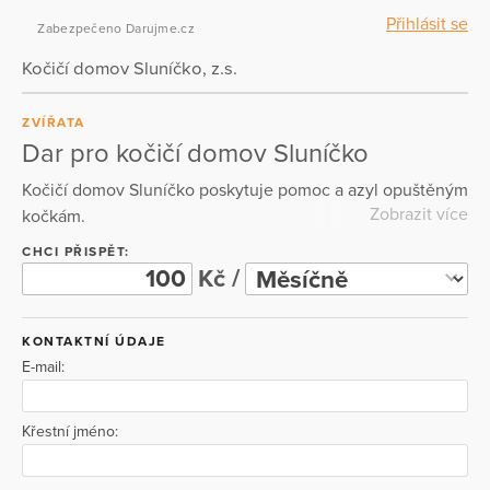
Přihlásit se
Zabezpečeno Darujme.cz
Kočičí domov Sluníčko, z.s.
ZVÍŘATA
Dar pro kočičí domov Sluníčko
Kočičí domov Sluníčko poskytuje pomoc a azyl opuštěným
Zobrazit více
kočkám.
CHCI PŘISPĚT:
Kč /
KONTAKTNÍ ÚDAJE
E-mail:
Křestní jméno: