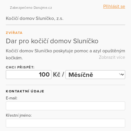
Přihlásit se
Zabezpečeno Darujme.cz
Kočičí domov Sluníčko, z.s.
ZVÍŘATA
Dar pro kočičí domov Sluníčko
Kočičí domov Sluníčko poskytuje pomoc a azyl opuštěným
Zobrazit více
kočkám.
CHCI PŘISPĚT:
Kč /
KONTAKTNÍ ÚDAJE
E-mail:
Křestní jméno: