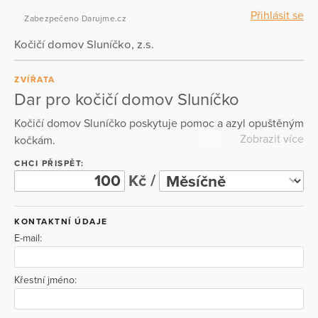
Přihlásit se
Zabezpečeno Darujme.cz
Kočičí domov Sluníčko, z.s.
ZVÍŘATA
Dar pro kočičí domov Sluníčko
Kočičí domov Sluníčko poskytuje pomoc a azyl opuštěným
Zobrazit více
kočkám.
CHCI PŘISPĚT:
Kč /
KONTAKTNÍ ÚDAJE
E-mail:
Křestní jméno: