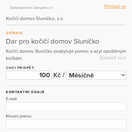
Přihlásit se
Zabezpečeno Darujme.cz
Kočičí domov Sluníčko, z.s.
ZVÍŘATA
Dar pro kočičí domov Sluníčko
Kočičí domov Sluníčko poskytuje pomoc a azyl opuštěným
Zobrazit více
kočkám.
CHCI PŘISPĚT:
Kč /
KONTAKTNÍ ÚDAJE
E-mail:
Křestní jméno: