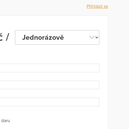
Přihlásit se
 /
 daru