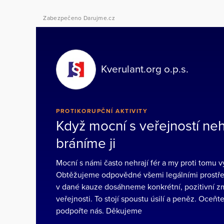
Zabezpečeno Darujme.cz
Kverulant.org o.p.s.
PROTIKORUPČNÍ AKTIVITY
Když mocní s veřejností nehr
bráníme ji
Mocní s námi často nehrají fér a my proti tomu 
Obtěžujeme odpovědné všemi legálními prostře
v dané kauze dosáhneme konkrétní, pozitivní z
veřejnosti. To stojí spoustu úsilí a peněz. Oceňte
podpořte nás. Děkujeme