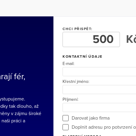
CHCI PŘISPĚT:
Kč
KONTAKTNÍ ÚDAJE
E-mail:
ají fér,
Křestní jméno:
vystupujeme.
Příjmení:
dky tak dlouho, až
měny v zájmu široké
Darovat jako firma
 naši práci a
Doplnit adresu pro potvrzení o