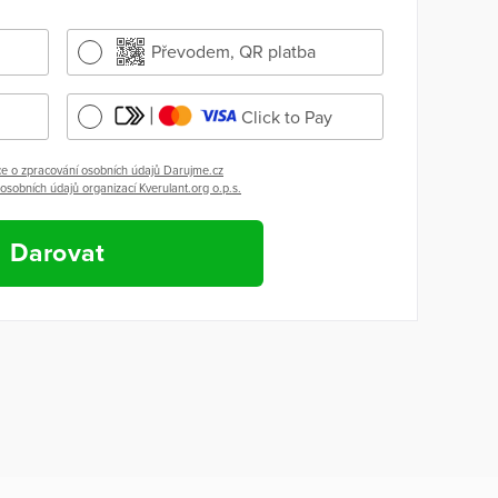
Převodem, QR platba
Click to Pay
e o zpracování osobních údajů Darujme.cz
osobních údajů organizací Kverulant.org o.p.s.
Darovat