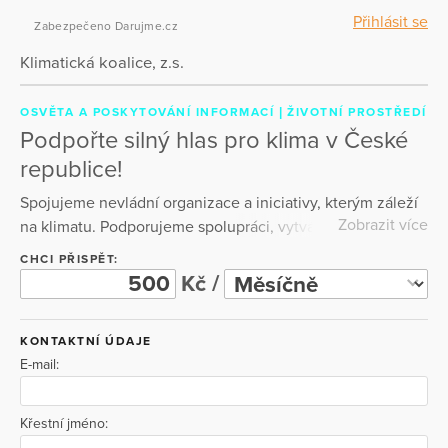
Přihlásit se
Zabezpečeno Darujme.cz
Klimatická koalice, z.s.
OSVĚTA A POSKYTOVÁNÍ INFORMACÍ
ŽIVOTNÍ PROSTŘEDÍ
Podpořte silný hlas pro klima v České
republice!
Spojujeme nevládní organizace a iniciativy, kterým záleží
Zobrazit více
na klimatu. Podporujeme spolupráci, vytváříme prostor pro
otevřenou diskusi a zvyšujeme povědomí o nutnosti
CHCI PŘISPĚT:
okamžitých a spravedlivých řešení klimatické krize.
Kč /
KONTAKTNÍ ÚDAJE
E-mail:
Křestní jméno: