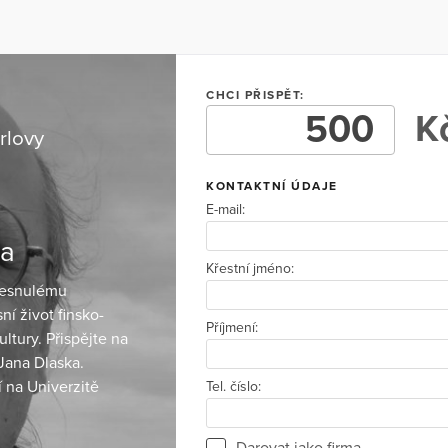
CHCI PŘISPĚT:
Kč
rlovy
KONTAKTNÍ ÚDAJE
E-mail:
ka
Křestní jméno:
 zesnulému
ní život finsko-
Příjmení:
ultury. Přispějte na
 Jana Dlaska.
 na Univerzitě
Tel. číslo:
Darovat jako firma