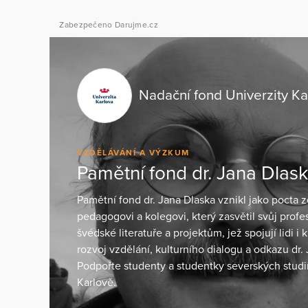
Zabezpečeno Darujme.cz
Nadační fond Univerzity Ka
VZDĚLÁVÁNÍ A VÝZKUM
Pamětní fond dr. Jana Dlas
Pamětní fond dr. Jana Dlaska vznikl jako pocta
pedagogovi a kolegovi, který zasvětil svůj profes
švédské literatuře a projektům, jež spojují lidi i k
rozvoj vzdělání, kulturního dialogu a odkazu dr.
Podpořte studenty a studentky severských studií
Karlově.