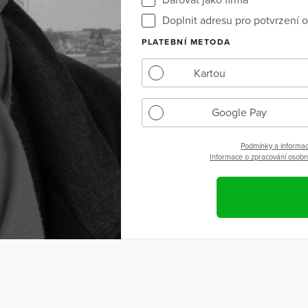
Doplnit adresu pro potvrzení o
PLATEBNÍ METODA
Kartou
Google Pay
Podmínky a informac
Informace o zpracování osobní