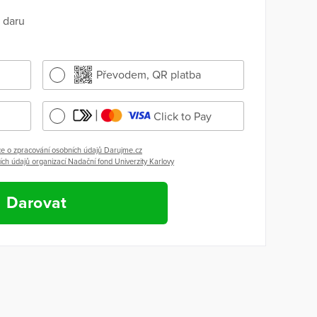
 daru
Převodem, QR platba
Click to Pay
e o zpracování osobních údajů Darujme.cz
ch údajů organizací Nadační fond Univerzity Karlovy
Darovat