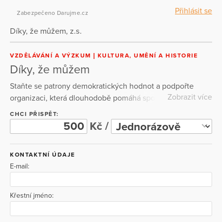
Přihlásit se
Zabezpečeno Darujme.cz
Díky, že můžem, z.s.
VZDĚLÁVÁNÍ A VÝZKUM
KULTURA, UMĚNÍ A HISTORIE
Díky, že můžem
Staňte se patrony demokratických hodnot a podpořte
Zobrazit více
organizaci, která dlouhodobě pomáhá společnosti
uvědomovat si význam svobody, občanské angažovanosti
CHCI PŘISPĚT:
a odpovědnosti za veřejný prostor. Díky vašim darům
Kč /
můžeme vzdělávat mladou generaci, podporovat její
aktivní zapojení do veřejného dění a posilovat zájem
KONTAKTNÍ ÚDAJE
mladých lidí o účast ve volbách. Pravidelná podpora nám
E-mail:
zároveň pomáhá udržet stabilitu organizace a dál rozvíjet
naše projekty. Přispějte ještě dnes a podpořte péči o
svobodu a demokracii.
Křestní jméno: