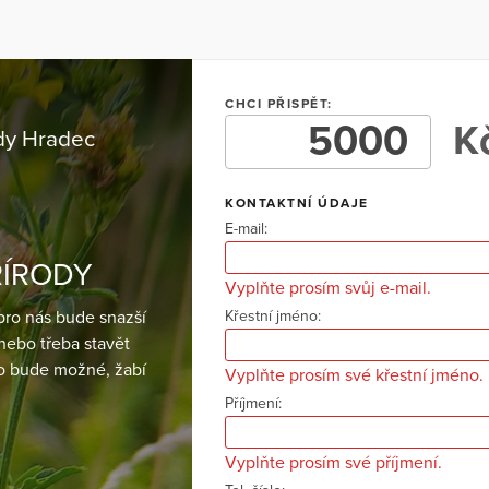
CHCI PŘISPĚT:
Kč
dy Hradec
KONTAKTNÍ ÚDAJE
E-mail:
ŘÍRODY
Vyplňte prosím svůj e-mail.
Křestní jméno:
pro nás bude snazší
 nebo třeba stavět
 to bude možné, žabí
Vyplňte prosím své křestní jméno.
Příjmení:
Vyplňte prosím své příjmení.