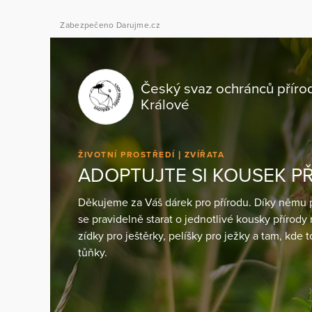
Zabezpečeno Darujme.cz
Český svaz ochránců příro
Králové
ŽIVOTNÍ PROSTŘEDÍ
ZVÍŘATA
ADOPTUJTE SI KOUSEK P
Děkujeme za Váš dárek pro přírodu. Díky němu 
se pravidelně starat o jednotlivé kousky přírody
zídky pro ještěrky, pelíšky pro ježky a tam, kde
tůňky.