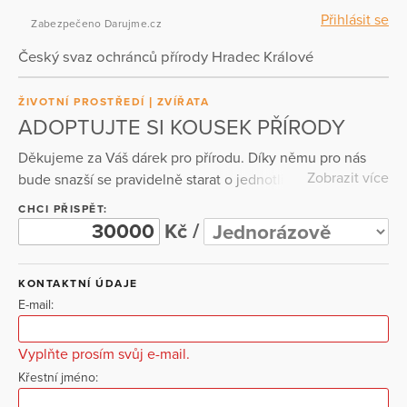
Přihlásit se
Zabezpečeno Darujme.cz
Český svaz ochránců přírody Hradec Králové
ŽIVOTNÍ PROSTŘEDÍ
ZVÍŘATA
ADOPTUJTE SI KOUSEK PŘÍRODY
Děkujeme za Váš dárek pro přírodu. Díky němu pro nás
Zobrazit více
bude snazší se pravidelně starat o jednotlivé kousky
přírody nebo třeba stavět zídky pro ještěrky, pelíšky pro
CHCI PŘISPĚT:
ježky a tam, kde to bude možné, žabí tůňky.
Kč /
KONTAKTNÍ ÚDAJE
E-mail:
Vyplňte prosím svůj e-mail.
Křestní jméno: