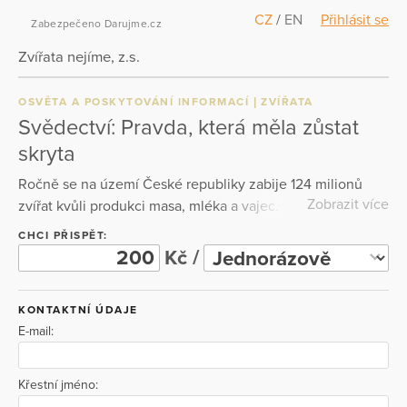
CZ
/
EN
Přihlásit se
Zabezpečeno Darujme.cz
Zvířata nejíme, z.s.
OSVĚTA A POSKYTOVÁNÍ INFORMACÍ
ZVÍŘATA
Svědectví: Pravda, která měla zůstat
skryta
Ročně se na území České republiky zabije 124 milionů
Zobrazit více
zvířat kvůli produkci masa, mléka a vajec. Toto číslo je tak
obrovské, že si ho možná ani neumíme představit. A
CHCI PŘISPĚT:
dokážeme si představit, kde a jak takové množství zvířat
Kč /
žije? Dokument Svědectví odhaluje pravdu, jíž živočišný
průmysl záměrně tají. Pomocí záběrů ze skrytých kamer
KONTAKTNÍ ÚDAJE
proniká za ostnaté ploty a vysoké zdi českých velkochovů,
E-mail:
malochovů, ale také domácích chovů, aby ukázal skutečný
život zvířat, která jsou degradována na pouhé zboží.
Ukazuje konkrétní jedince ukryté za úhlednými balíčky v
Křestní jméno:
obchodech a představuje je jako jedinečné bytosti bojující