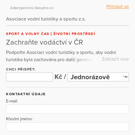
Přihlásit se
Zabezpečeno Darujme.cz
Asociace vodní turistiky a sportu z.s.
SPORT A VOLNÝ ČAS
ŽIVOTNÍ PROSTŘEDÍ
Zachraňte vodáctví v ČR
Podpořte Asociaci vodní turistiky a sportu, aby vodní
Zobrazit více
turistika byla zachována pro další generace. Usilujme o to,
aby řeky zůstaly řekami a nestaly se jen soustavou
CHCI PŘISPĚT:
přehřátých rybníků se suchými úseky pod jezy. AVTS se
Kč /
podařilo změnit vodní zákon ve prospěch vodáků a
aktivně vstupuje do vodoprávních řízení. Zabránila vzniku
KONTAKTNÍ ÚDAJE
již několika MVE, které by výrazně ovlivnily splavnost řek.
E-mail:
Křestní jméno: