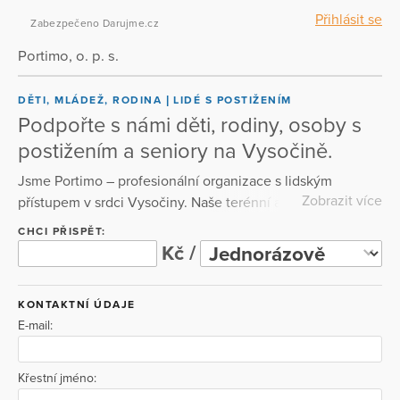
Přihlásit se
Zabezpečeno Darujme.cz
Portimo, o. p. s.
DĚTI, MLÁDEŽ, RODINA
LIDÉ S POSTIŽENÍM
Podpořte s námi děti, rodiny, osoby s
postižením a seniory na Vysočině.
Jsme Portimo – profesionální organizace s lidským
Zobrazit více
přístupem v srdci Vysočiny. Naše terénní a ambulantní
sociální služby podávají pomocnou ruku lidem, kteří se
CHCI PŘISPĚT:
ocitli v těžké životní situaci. Pomáháme jim zvládat
Kč /
nesnáze a bráníme tomu, aby na své problémy zůstali
sami. Pomáháme tam, kde je třeba. Pomáhejte s námi.
KONTAKTNÍ ÚDAJE
E-mail:
Křestní jméno: