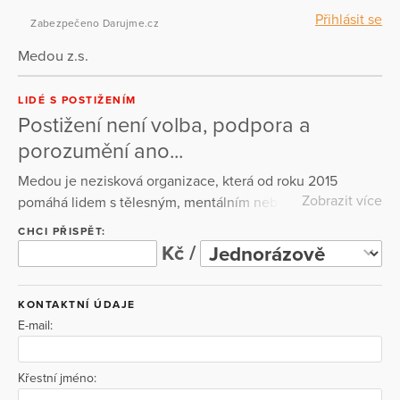
Přihlásit se
Zabezpečeno Darujme.cz
Medou z.s.
LIDÉ S POSTIŽENÍM
Postižení není volba, podpora a
porozumění ano...
Medou je nezisková organizace, která od roku 2015
Zobrazit více
pomáhá lidem s tělesným, mentálním nebo
kombinovaným postižením a lidem s autismem zapojit se
CHCI PŘISPĚT:
do života v běžné společnosti. Naším posláním je
Kč /
poskytovat takovou podporu, aby tito lidé mohli prožít
aktivní a ze svého pohledu co nejspokojenější život.
KONTAKTNÍ ÚDAJE
E-mail:
Křestní jméno: