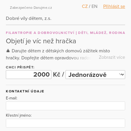
CZ
/
EN
Přihlásit se
Zabezpečeno Darujme.cz
Dobré víly dětem, z.s.
FILANTROPIE A DOBROVOLNICTVÍ
DĚTI, MLÁDEŽ, RODINA
Objetí je víc než hračka
🎄 Darujte dětem z dětských domovů zážitek místo
Zobrazit více
hračky. Dopřejte dětem opravdovou radost – dny plné
smíchu, her a lásky. Vyberte voucher a staňte se součástí
CHCI PŘISPĚT:
jejich Vánoc. 💫 #objetijevicnezhracka
Kč /
KONTAKTNÍ ÚDAJE
E-mail:
Křestní jméno: