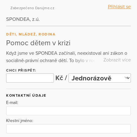
Přihlásit se
Zabezpečeno Darujme.cz
SPONDEA, z.ú.
DĚTI, MLÁDEŽ, RODINA
Pomoc dětem v krizi
Když jsme ve SPONDEA začínali, neexistoval ani zákon o
Zobrazit více
sociálně-právní ochraně dětí. To bylo v roce 1997. Dnes
pomáháme více než 2000 dětí a dospělých ročně.
CHCI PŘISPĚT:
Provázíme je v náročných životních chvílích, kdy si
Kč /
nedokáží poradit sami. Společně hledáme cestu, jak
překonat trauma způsobené například úmrtím v rodině,
KONTAKTNÍ ÚDAJE
násilím v blízkých vztazích, týráním nebo šikanou. Jako
E-mail:
jedni z mála v České republice realizujeme program na
zvládání vzteku. Děkujeme, že spolu s námi pomáháte.
Křestní jméno: