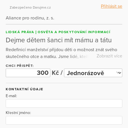
Přihlásit se
Zabezpečeno Darujme.cz
Aliance pro rodinu, z. s.
LIDSKÁ PRÁVA
OSVĚTA A POSKYTOVÁNÍ INFORMACÍ
Dejme dětem šanci mít mámu a tátu
Redefinicí manželství přijdou děti o možnost znát svého
Zobrazit více
skutečného otce a matku. Jsme lidé, kteří věří, že
základem zdravé budoucnosti je upřednostnění a podpora
CHCI PŘISPĚT:
klasického modelu rodiny a že každé dítě by mělo dostat
Kč /
alespoň šanci vyrůstat ve stabilní rodině se svou
biologickou matkou a otcem. I proto děláme tuto kampaň.
KONTAKTNÍ ÚDAJE
Bez vaší podpory v ní ale pokračovat nemůžeme.
E-mail:
Nečerpáme žádné finanční prostředky daňových
poplatníků. Můžeme fungovat jen díky Vám. Děkujeme za
Vaši pomoc a důvěru.
Křestní jméno: