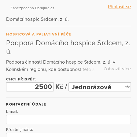
Přihlásit se
Zabezpečeno Darujme.cz
Domácí hospic Srdcem, z. ú.
HOSPICOVÁ A PALIATIVNÍ PÉČE
Podpora Domácího hospice Srdcem, z.
ú.
Podpora činnosti Domácího hospice Srdcem, z. ú. v
Zobrazit více
Kolínském regionu, kde dostupnost této služby zcela
chybí. Naše služby nejsou hrazeny z veřejného pojištění.
CHCI PŘISPĚT:
Poskytujeme hospicovou a paliativní péči v přirozeném
Kč /
prostředí pacienta a rodinných příslušníků.
Specializovanou péčí chceme zachovat důstojnost
KONTAKTNÍ ÚDAJE
člověka, aby netrpěl fyzickou ani duševní bolestí. Úzce
E-mail:
spolupracujeme s nemocnicí v Kolíně. Našim zájmem je i
osvětová činnost a prolomení tabu o doprovázení a smrti.
Křestní jméno: