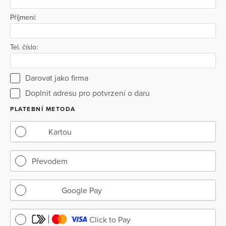
pomáháme. Ať to mají lehčí. Váš dar je mimořádně
Příjmení:
důležitý. Spolu to dokážeme.
Tel. číslo:
Darovat jako firma
Doplnit adresu pro potvrzení o daru
PLATEBNÍ METODA
Kartou
Převodem
Google Pay
Click to Pay