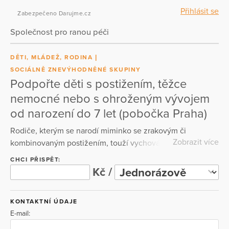
Přihlásit se
Zabezpečeno Darujme.cz
Společnost pro ranou péči
DĚTI, MLÁDEŽ, RODINA
SOCIÁLNĚ ZNEVÝHODNĚNÉ SKUPINY
Podpořte děti s postižením, těžce
nemocné nebo s ohroženým vývojem
od narození do 7 let (pobočka Praha)
Rodiče, kterým se narodí miminko se zrakovým či
Zobrazit více
kombinovaným postižením, touží vychovávat své dítě
doma. Aby svou roli v domácím prostředí zvládli, potřebují
CHCI PŘISPĚT:
podporu a odbornou pomoc.
Kč /
KONTAKTNÍ ÚDAJE
E-mail: