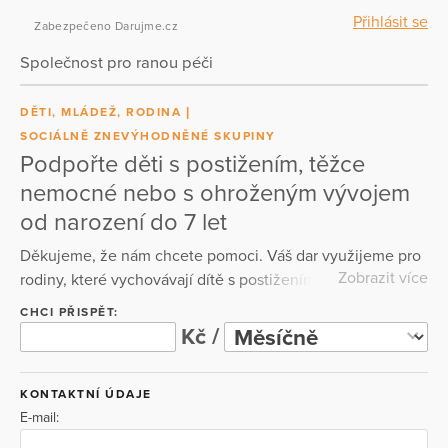
Přihlásit se
Zabezpečeno Darujme.cz
Společnost pro ranou péči
DĚTI, MLÁDEŽ, RODINA
SOCIÁLNĚ ZNEVÝHODNĚNÉ SKUPINY
Podpořte děti s postižením, těžce
nemocné nebo s ohroženým vývojem
od narození do 7 let
Děkujeme, že nám chcete pomoci. Váš dar využijeme pro
Zobrazit více
rodiny, které vychovávají dítě s postižením, těžce
nemocné nebo s ohroženým vývojem od narození do 7
CHCI PŘISPĚT:
let. Rádi s Vámi sepíšeme darovací smlouvu, případně
Kč /
dojednáme podmínky významnějších darů a partnerství.
Kontaktujte nás e-mailem: centrum@ranapece.cz nebo
KONTAKTNÍ ÚDAJE
telefonicky: mobil: 777 235 630.
E-mail: