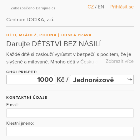
CZ
/
EN
Přihlásit se
Zabezpečeno Darujme.cz
Centrum LOCIKA, z.ú.
DĚTI, MLÁDEŽ, RODINA
LIDSKÁ PRÁVA
Darujte DĚTSTVÍ BEZ NÁSILÍ
Každé dítě si zaslouží vyrůstat v bezpečí, s pocitem, že je
Zobrazit více
slyšené a milované. Mnoho dětí v Česku ale zažívá doma
násilí – ať už fyzické, psychické nebo jsou svědky násilí
CHCI PŘISPĚT:
mezi rodiči. Takové děti často zůstávají samy se strachem
Kč /
a bolestí. V Centru LOCIKA jim nasloucháme a provázíme
je v těžkých chvílích. Darujte a pomáhejte dětem s námi.
KONTAKTNÍ ÚDAJE
E-mail:
Křestní jméno: