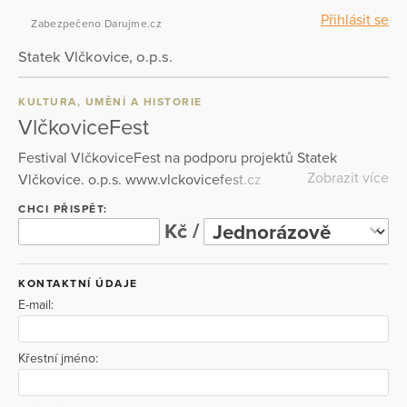
Přihlásit se
Zabezpečeno Darujme.cz
Statek Vlčkovice, o.p.s.
KULTURA, UMĚNÍ A HISTORIE
VlčkoviceFest
Festival VlčkoviceFest na podporu projektů Statek
Zobrazit více
Vlčkovice. o.p.s. www.vlckovicefest.cz
CHCI PŘISPĚT:
Kč /
KONTAKTNÍ ÚDAJE
E-mail:
Křestní jméno: