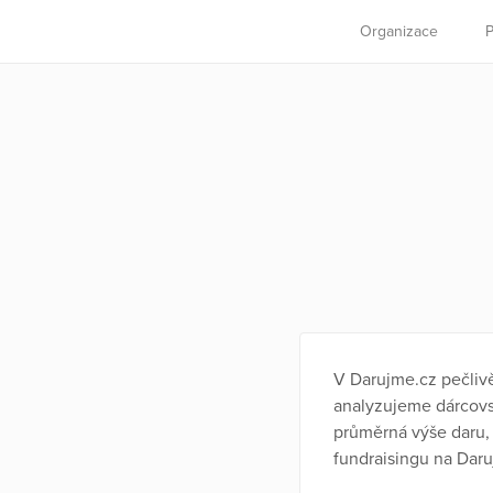
Organizace
P
V Darujme.cz pečlivě 
analyzujeme dárcovsk
průměrná výše daru, 
fundraisingu na Daru