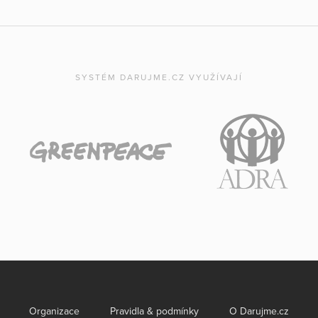
SYSTÉM DARUJME.CZ VYUŽÍVAJÍ
Organizace
Pravidla & podmínky
O Darujme.cz