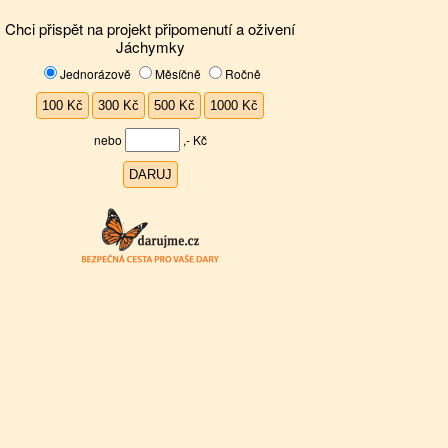
Chci přispět na projekt připomenutí a oživení
Jáchymky
Jednorázově
Měsíčně
Ročně
nebo
,- Kč